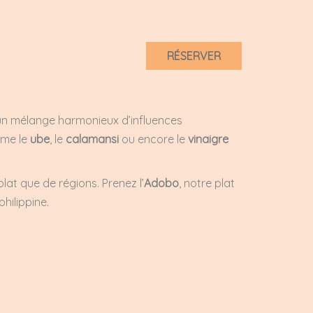
RÉSERVER
 un mélange harmonieux d’influences
mme le
ube
, le
calamansi
ou encore le
vinaigre
plat que de régions. Prenez l’
A
dobo
, notre plat
philippine.