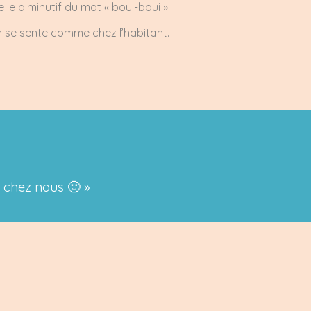
 le diminutif du mot « boui-boui ».
’on se sente comme chez l’habitant.
s chez nous 🙂 »