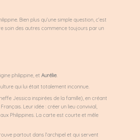
ippine. Bien plus qu’une simple question, c’est
ndre soin des autres commence toujours par un
rigine philippine, et
Aurélie
.
lture qui lui était totalement inconnue.
cheffe Jessica inspirées
de la famille), en créant
rançais. Leur idée : créer un lieu convivial,
 aux Philippines. La carte est courte et mêle
ouve partout dans l’archipel et qui servent