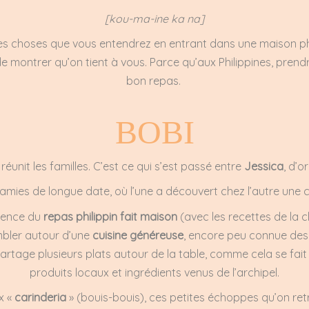
[kou-ma-ine ka na]
res choses que vous entendrez en entrant dans une maison phil
de montrer qu’on tient à vous. Parce qu’aux Philippines, pre
bon repas.
BOBI
e réunit les familles. C’est ce qui s’est passé entre
Jessica
, d’o
amies de longue date, où l’une a découvert chez l’autre une cu
rience du
repas philippin fait maison
(avec les recettes de la 
embler autour d’une
cuisine généreuse
, encore peu connue des F
n partage plusieurs plats autour de la table, comme cela se fait
produits locaux et ingrédients venus de l’archipel.
x «
carinderia
» (bouis-bouis), ces petites échoppes qu’on retr